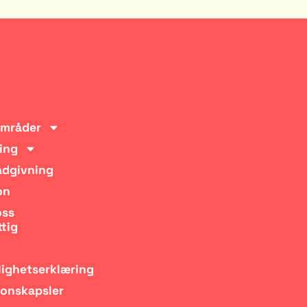
områder
ing
ådgivning
on
oss
ttig
lighetserklæring
jonskapsler