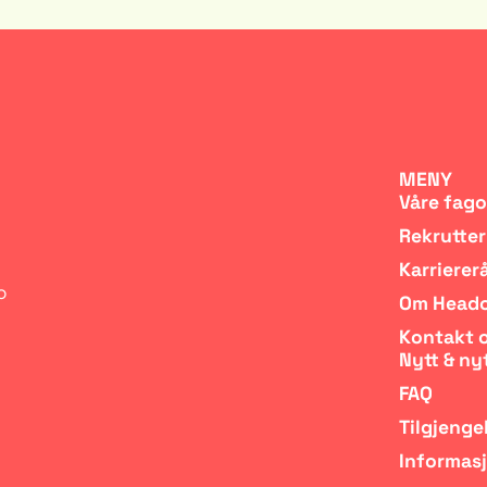
MENY
Våre fag
Rekrutter
Karrierer
o
Om Head
Kontakt 
Nytt & ny
FAQ
Tilgjenge
Informas