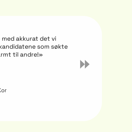
e med akkurat det vi
«
g kandidatene som søkte
rmt til andre!»
Kor