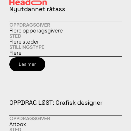
Nyutdannet råtass
OPPDRAGSGIVER
Flere oppdragsgivere
STED
Flere steder
STILLINGSTYPE
Flere
Les mer
OPPDRAG LØST: Grafisk designer
OPPDRAGSGIVER
Artbox
STED