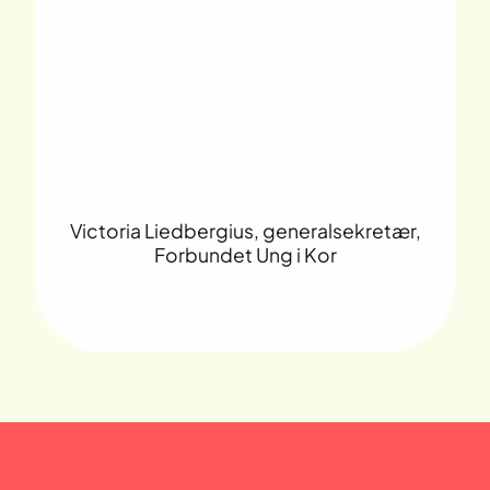
Victoria Liedbergius, generalsekretær,
L
Forbundet Ung i Kor