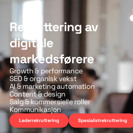
Rekruttering av
digitale
markedsførere
Growth & performance
SEO & organisk vekst
AI & marketing automation
Content & design
Salg & kommersielle roller
Kommunikasjon
Lederrekruttering
Spesialistrekruttering