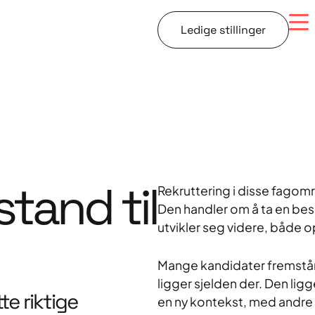
Ledige stillinger
stand til
Rekruttering i disse fagomr
Den handler om å ta en be
utvikler seg videre, både o
Mange kandidater fremstår 
ligger sjelden der. Den ligg
te riktige
en ny kontekst, med andre