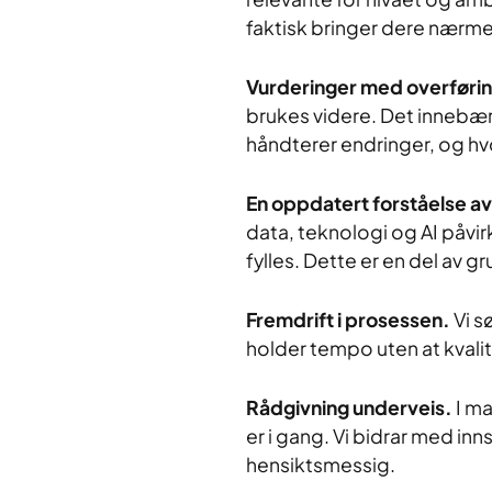
faktisk bringer dere nærme
Vurderinger med overføri
brukes videre. Det innebær
håndterer endringer, og hvo
En oppdatert forståelse 
data, teknologi og AI påvir
fylles. Dette er en del av g
Fremdrift i prosessen.
Vi s
holder tempo uten at kvali
Rådgivning underveis.
I m
er i gang. Vi bidrar med innsp
hensiktsmessig.