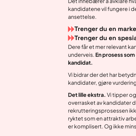
Det innebærer å avklare hv
kandidatene vil fungere i 
ansettelse.
Trenger du en mark
Trenger du en spesia
Dere får et mer relevant k
underveis.
En prosess som g
kandidat.
Vi bidrar der det har betydn
kandidater, gjøre vurdering
Det lille ekstra.
Vi tipper og
overrasket av kandidater du
rekrutteringsprosessen ikk
ryktet som en attraktiv arbe
er komplisert. Og ikke mins