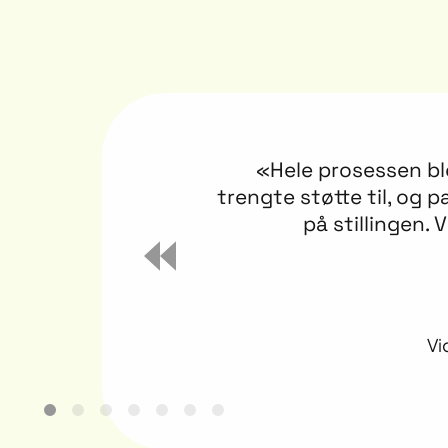
vi
«Jannicke har en h
 søkte
Lene Rennef