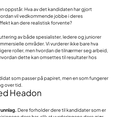
en oppstår. Hva av det kandidaten har gjort
Hvordan vil vedkommende jobbe i deres
fekt kan dere realistisk forvente?
tering av både spesialister, ledere og juniorer
mersielle områder. Vi vurderer ikke bare hva
dligere roller, men hvordan de tilnærmer seg arbeid,
vordan dette kan omsettes til resultater hos
andidat som passer på papiret, men en som fungerer
ng over tid.
med Headon
runnlag.
Dere forholder dere til kandidater som er
isjonene dere har, slik at vurderingene dere gjør