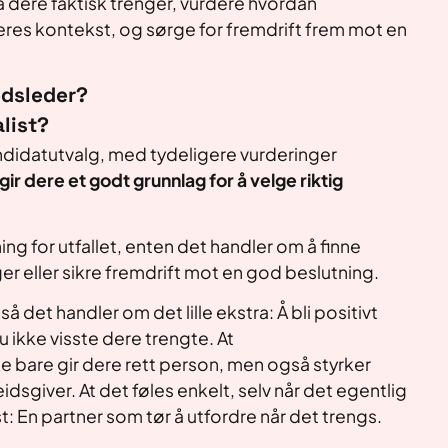
a dere faktisk trenger, vurdere hvordan
deres kontekst, og sørge for fremdrift frem mot en
edsleder?
list?
andidatutvalg, med tydeligere vurderinger
ir dere et godt grunnlag for å velge riktig
ing for utfallet, enten det handler om å finne
er eller sikre fremdrift mot en god beslutning.
så det handler om det lille ekstra: Å bli positivt
 ikke visste dere trengte. At
e bare gir dere rett person, men også styrker
idsgiver. At det føles enkelt, selv når det egentlig
t: En partner som tør å utfordre når det trengs.