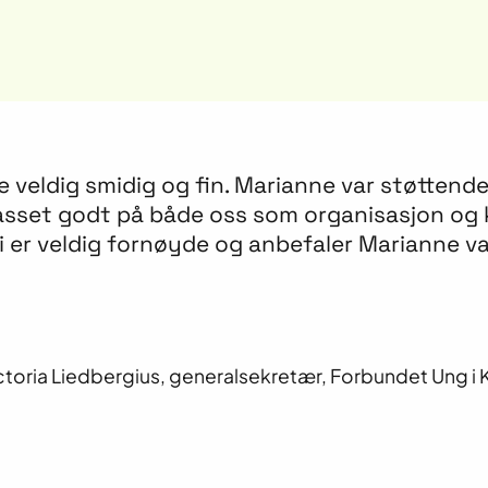
elt unik fot inn i døra på kreativ bransje som 
lovende en mulighet til å bygge arbeidserfari
lott, daglig leder, Grafill Norsk organisasjon for visu