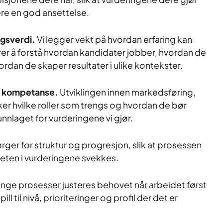
re en god ansettelse.
ngsverdi.
Vi legger vekt på hvordan erfaring kan
er å forstå hvordan kandidater jobber, hvordan de
rdan de skaper resultater i ulike kontekster.
av kompetanse.
Utviklingen innen markedsføring,
ker hvilke roller som trengs og hvordan de bør
runnlaget for vurderingene vi gjør.
ørger for struktur og progresjon, slik at prosessen
teten i vurderingene svekkes.
ange prosesser justeres behovet når arbeidet først
ill til nivå, prioriteringer og profil der det er