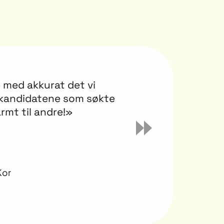
de bruker til å gi unge
ng.»
ell kommunikasjon