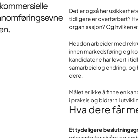
kommersielle
Det er også her usikkerhet
ennomføringsevne
tidligere er overførbart? 
en.
organisasjon? Og hvilken ef
Headon arbeider med rekrut
innen markedsføring og kom
kandidatene har levert i ti
samarbeid og endring, og h
dere.
Målet er ikke å finne en k
i praksis og bidrar til utvikli
Hva dere får 
Et tydeligere beslutningsg
relevante for nivået og amb