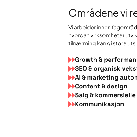
Områdene vi re
Vi arbeider innen fagområ
hvordan virksomheter utvikl
tilnærming kan gi store utsl
Growth & performan
SEO & organisk veks
AI & marketing auto
Content & design
Salg & kommersielle 
Kommunikasjon