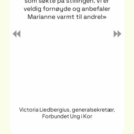
som søkte på stillingen. Vi er
veldig fornøyde og anbefaler
Marianne varmt til andre!»
Victoria Liedbergius, generalsekretær,
L
Forbundet Ung i Kor