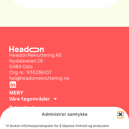
Headon Rekruttering AS
Nydalsveien 28
0484 Oslo
Org.nr.: 935286107
hei@headonrekruttering.no
MENY
Våre fagområder
Rekruttering
Administrer samtykke
Karriererådgivning
Om Headon
Vi bruker informasjonskapsler for å tilpasse innhold og analysere