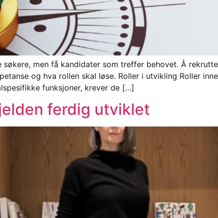
kere, men få kandidater som treffer behovet. Å rekruttere
anse og hva rollen skal løse. Roller i utvikling Roller inne
lspesifikke funksjoner, krever de […]
jelden ferdig utviklet