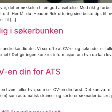
ar, det er nøkkelen til en god ansettelse. Med riktig forbe
et ditt. Her får du Headon Rekruttering sine beste tips til 
er til […]
lig i søkerbunken
andre kandidater. Vi ser ofte at CV-er og søknader er full
oblemet? Det gir ingen konkret informasjon om hva du kan leve
CV-en din for ATS
en hvem, eller hva, som ser CV-en din først. Det kan være 
tem) som automatisk skanner og sorterer søknader basert på