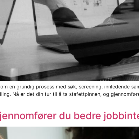
om en grundig prosess med søk, screening, innledende samt
illing. Nå er det din tur til å ta stafettpinnen, og gjennomf
gjennomfører du bedre jobbint